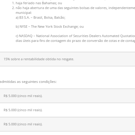
haja feriado nas Bahamas; ou
não haja abertura de uma das seguintes bolsas de valores, independentemen
municipal:
a) B3 S.A. – Brasil, Bolsa, Balcão;
b) NYSE – The New York Stock Exchange; ou
c) NASDAQ – National Association of Securities Dealers Automated Quotatio
dias úteis para fins de contagem do prazo de conversão de cotas e de con
15% sobre a rentabilidade obtida no resgate.
dmitidas as seguintes condições:
R$ 5.000 (cinco mil reais).
R$ 5.000 (cinco mil reais).
R$ 5.000 (cinco mil reais).