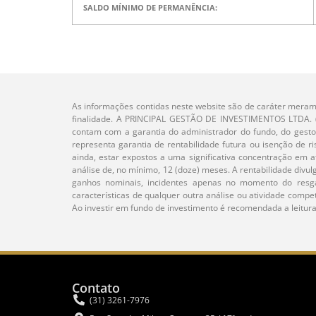
SALDO MÍNIMO DE PERMANÊNCIA:
As informações contidas neste website são de caráter meram
finalidade. A PRINCIPAL GESTÃO DE INVESTIMENTOS LTDA. (“P
contam com a garantia do administrador do fundo, do gesto
representa garantia de rentabilidade futura ou isenção de ri
ainda, estar expostos a uma significativa concentração em
análise de, no mínimo, 12 (doze) meses. A rentabilidade divu
ganhos nominais, incidentes apenas no momento do resga
características de qualquer outra análise ou atividade comp
Ao investir em fundo de investimento é recomendada a leitura
Contato
(31) 3261-7976