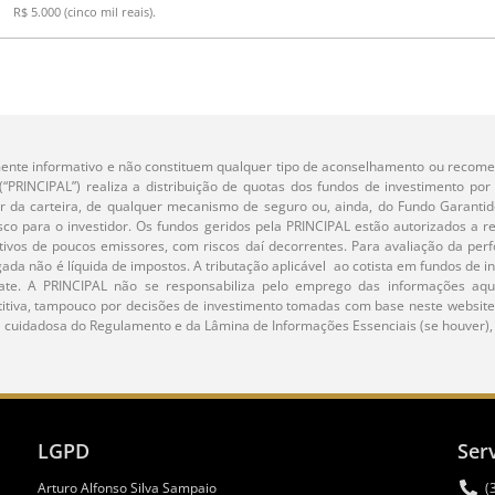
R$ 5.000 (cinco mil reais).
ente informativo e não constituem qualquer tipo de aconselhamento ou recomen
RINCIPAL”) realiza a distribuição de quotas dos fundos de investimento por 
r da carteira, de qualquer mecanismo de seguro ou, ainda, do Fundo Garantido
sco para o investidor. Os fundos geridos pela PRINCIPAL estão autorizados a re
 ativos de poucos emissores, com riscos daí decorrentes. Para avaliação da p
lgada não é líquida de impostos. A tributação aplicável ao cotista em fundos d
te. A PRINCIPAL não se responsabiliza pelo emprego das informações aqu
etitiva, tampouco por decisões de investimento tomadas com base neste websit
 cuidadosa do Regulamento e da Lâmina de Informações Essenciais (se houver), a
LGPD
Ser
Arturo Alfonso Silva Sampaio
(