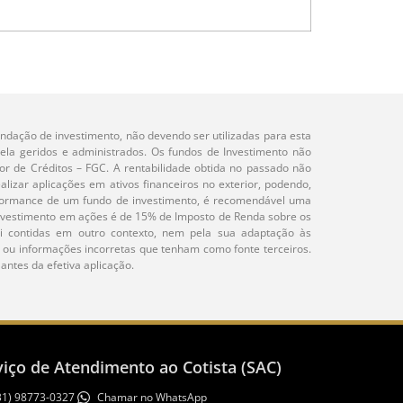
dação de investimento, não devendo ser utilizadas para esta
ela geridos e administrados. Os fundos de Investimento não
r de Créditos – FGC. A rentabilidade obtida no passado não
alizar aplicações em ativos financeiros no exterior, podendo,
erformance de um fundo de investimento, é recomendável uma
e investimento em ações é de 15% de Imposto de Renda sobre os
i contidas em outro contexto, nem pela sua adaptação às
e ou informações incorretas que tenham como fonte terceiros.
ntes da efetiva aplicação.
viço de Atendimento ao Cotista (SAC)
31) 98773-0327
Chamar no WhatsApp